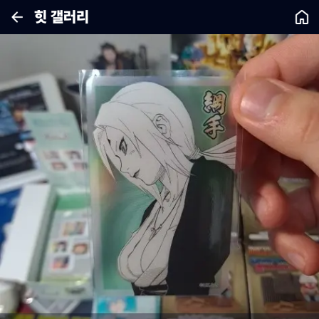
힛 갤러리