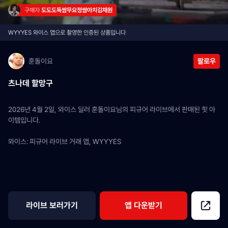
구매자 
도도도독쌈무요정쌈아치김채원
WYYYES 와이스 앱으로 촬영한 인증된 상품입니다
훈돌이요
팔로우
츠나데 할망구
2026년 4월 2일, 와이스 딜러 훈돌이요님의 피규어 라이브에서 판매된 힛 아
이템입니다.
와이스: 피규어 라이브 거래 앱, WYYYES
라이브 보러가기
앱 다운받기