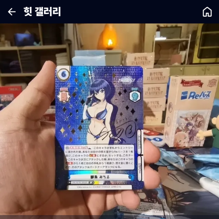
힛 갤러리