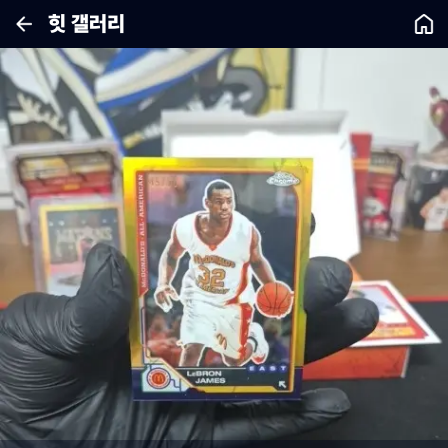
힛 갤러리