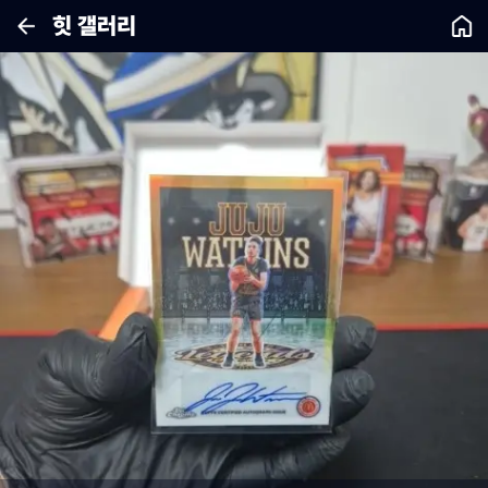
힛 갤러리