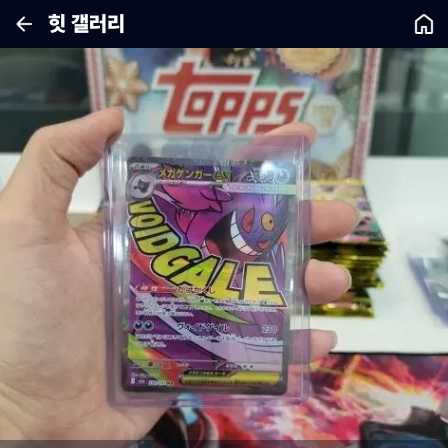
힛 갤러리