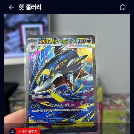
힛 갤러리
구매자 
승혀기