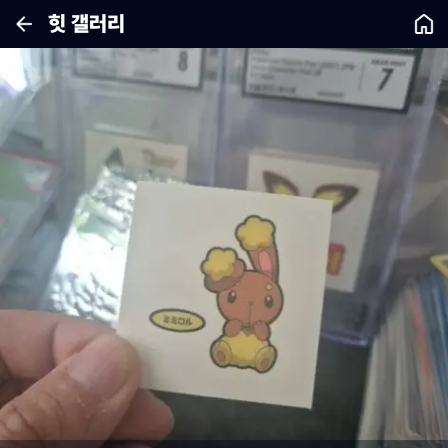
힛 갤러리