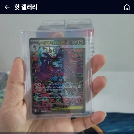
힛 갤러리