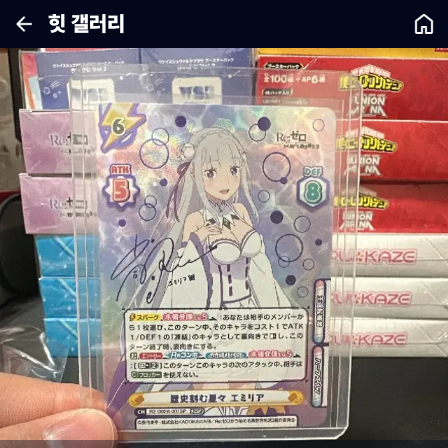
힛 갤러리