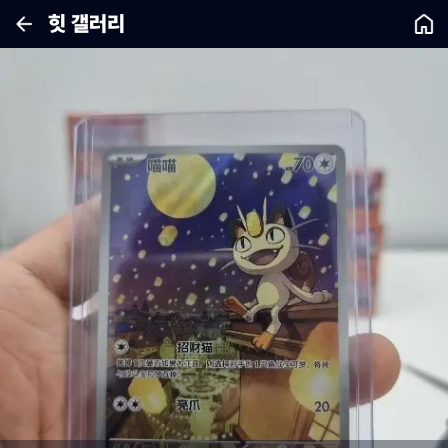
힛 갤러리