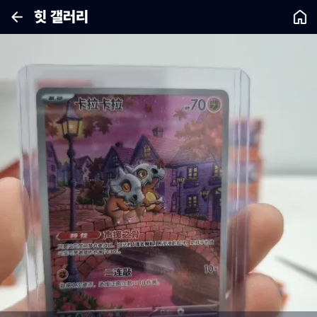
힛 갤러리