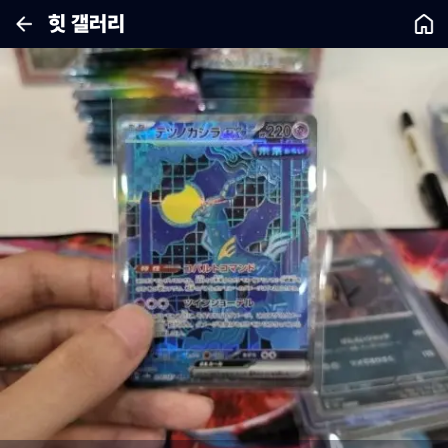
힛 갤러리