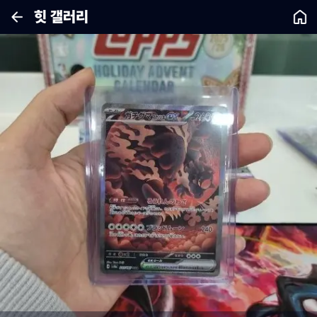
힛 갤러리