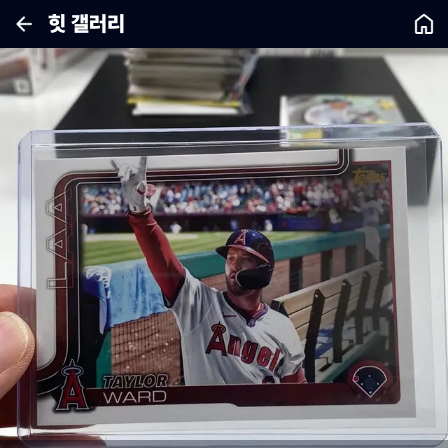
힛 갤러리