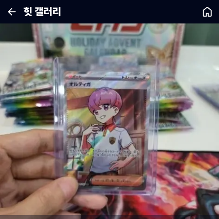
힛 갤러리