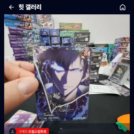
힛 갤러리
구매자 
드림스컴투르