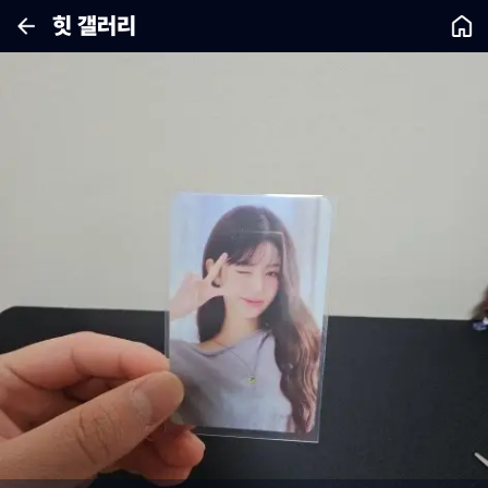
힛 갤러리