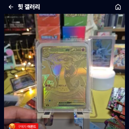
힛 갤러리
구매자 
아몬드