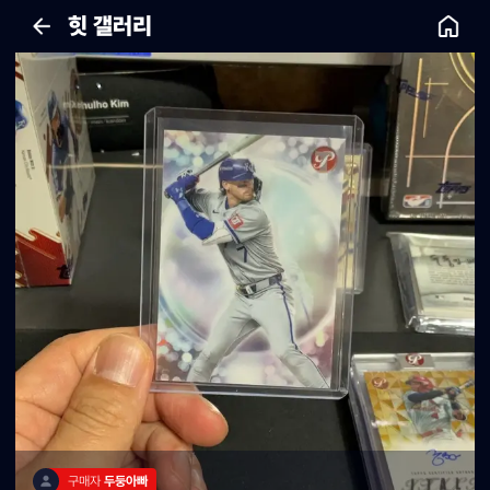
힛 갤러리
구매자 
두둥아빠