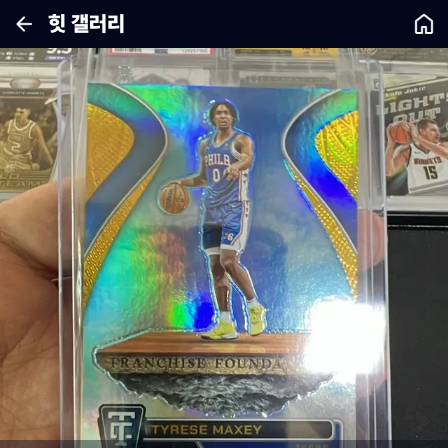
힛 갤러리