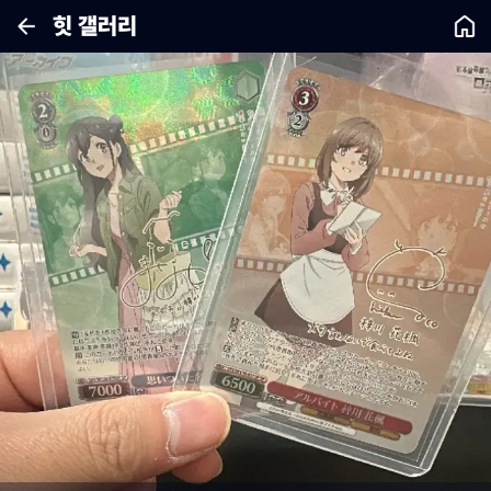
힛 갤러리