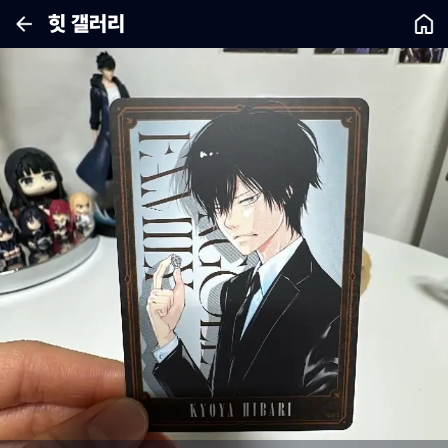
힛 갤러리