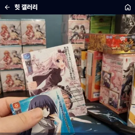
힛 갤러리