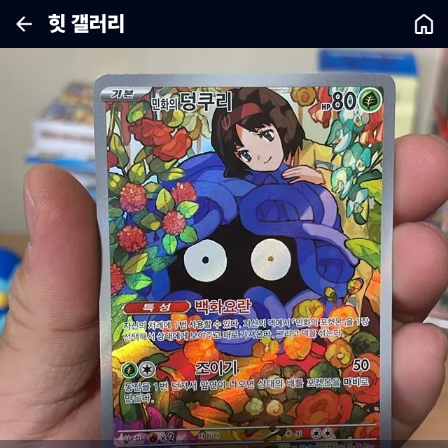
힛 갤러리