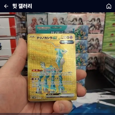
힛 갤러리