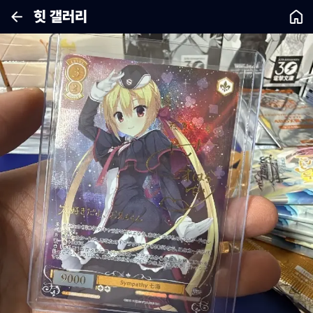
힛 갤러리