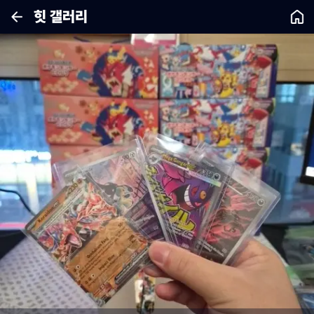
힛 갤러리