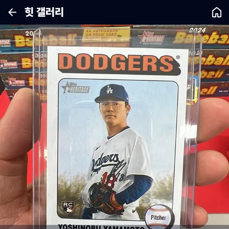
힛 갤러리