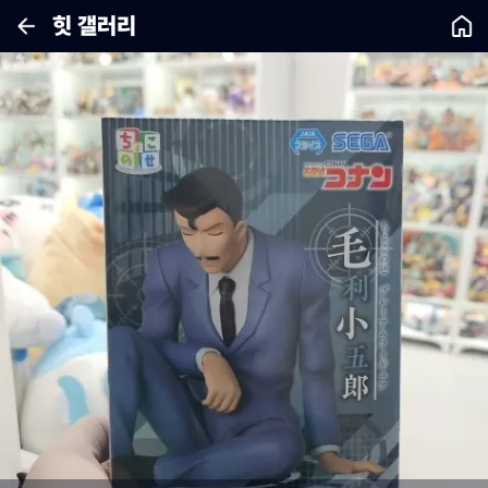
힛 갤러리