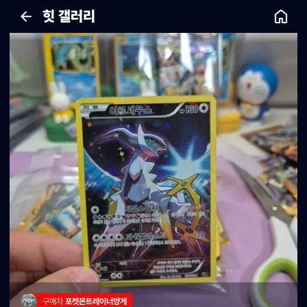
힛 갤러리
구매자 
포켓몬트레이너양게