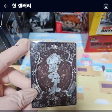
힛 갤러리