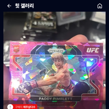
힛 갤러리
구매자 
제주삼다수