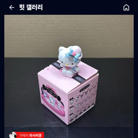
힛 갤러리
구매자 
와사비콩