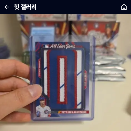
힛 갤러리