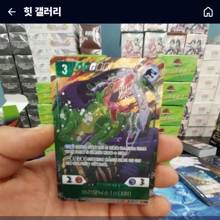
힛 갤러리