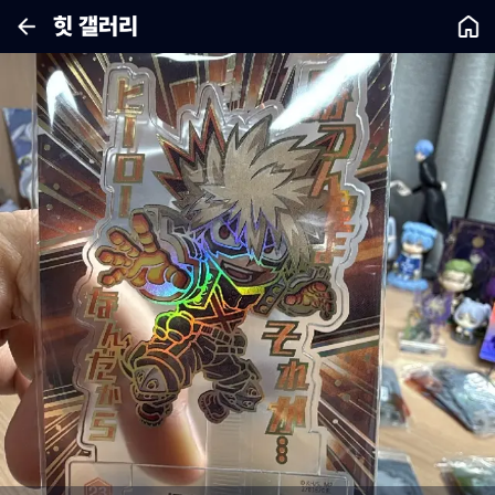
힛 갤러리