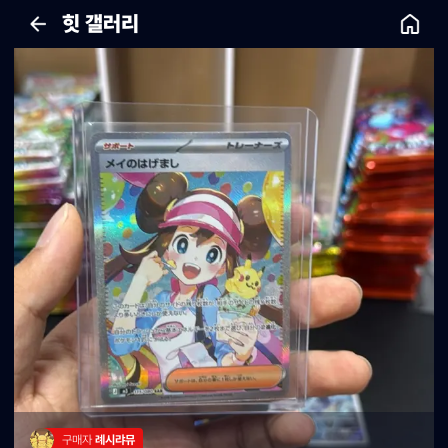
힛 갤러리
구매자 
례시랴뮤