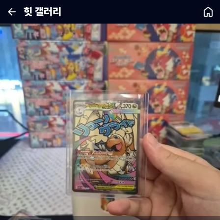
힛 갤러리