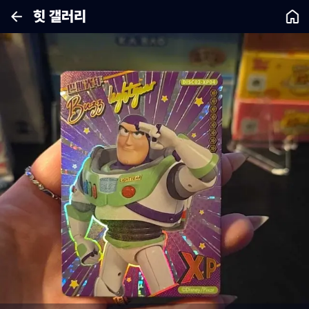
힛 갤러리