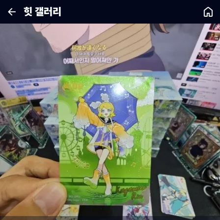
힛 갤러리