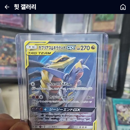
힛 갤러리