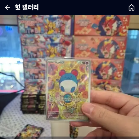
힛 갤러리