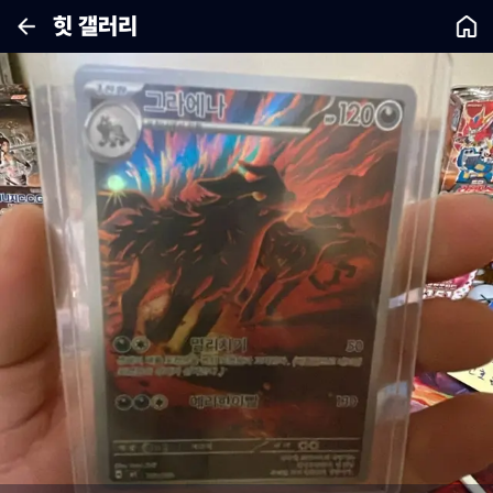
힛 갤러리