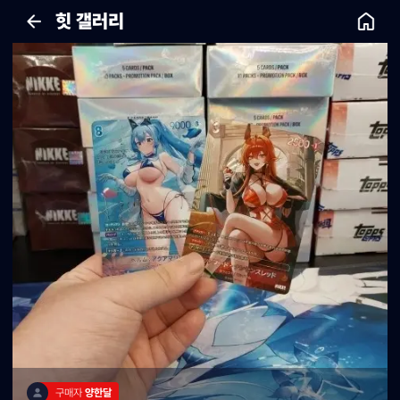
힛 갤러리
구매자 
양한달