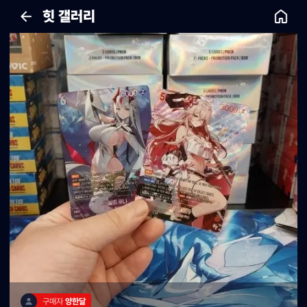
힛 갤러리
구매자 
양한달