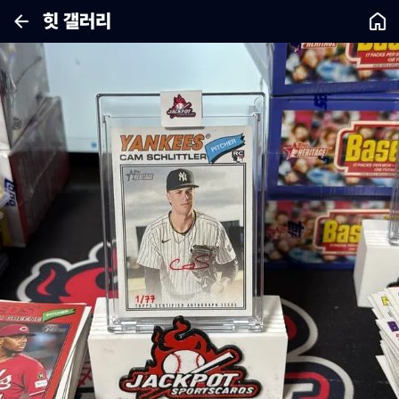
힛 갤러리