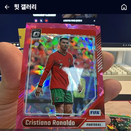
힛 갤러리