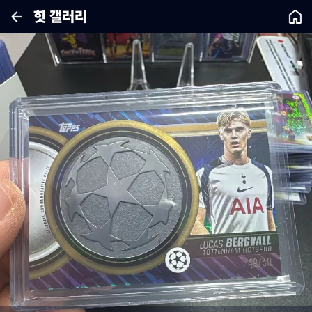
힛 갤러리