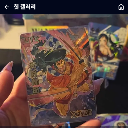
힛 갤러리