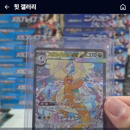
힛 갤러리